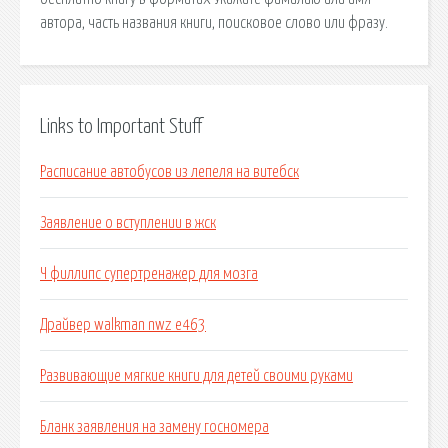
автора, часть названия книги, поисковое слово или фразу.
Links to Important Stuff
Расписание автобусов из лепеля на витебск
Заявление о вступлении в жск
Ч филлипс супертренажер для мозга
Драйвер walkman nwz e463
Развивающие мягкие книги для детей своими руками
Бланк заявления на замену госномера