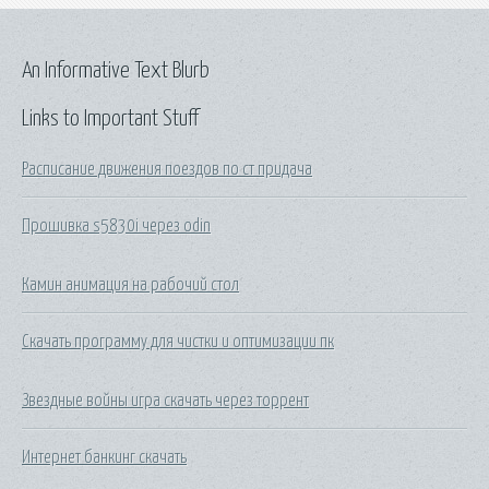
An Informative Text Blurb
Links to Important Stuff
Расписание движения поездов по ст придача
Прошивка s5830i через odin
Камин анимация на рабочий стол
Скачать программу для чистки и оптимизации пк
Звездные войны игра скачать через торрент
Интернет банкинг скачать