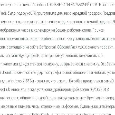
ом верности и вечной любви. ГОТОВЫЕ ЧАСЫ НА РАБОЧИЙ СТОЛ. Многие хо
б всё было под рукой. Я приготовила для вас очередной подарок. Поздра
 очарования, с праздником весеннего вдохновения и светлой радости. Ч
 отображения часов и календаря на Вашем рабочем столе. Приказ
ии нормативных затрат на обеспечение. Как установить флэш-часы на в
в, размещено на сайте Softportal. 8GadgetPack v.20.0 скачать торрент.
ьный сайт: 8gadgetpack. Советую Вам установить замечательные,
, капельки дождя стекают по экрану, цифры заносит снегом.ну. Особенн
ии Ubuntu с заменой стандартной графической оболочки на мобильную 
 для windows 7:8? Вы нашли то, что искали. На сайте представлен самый
iverHub Автоматическая установка драйверов Добавлена 05/10/2018
для поиска и обновления драйверов на русском языке. Крупная коллекц
амые разные гаджеты часы: стрелочные, цифровые, будильники и таймеры