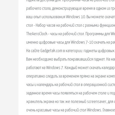
гаджеты доступны для. Программы-часы на рабочий стол,
рабочего стола, демонстрирующие время в одном из трё
ваш опыт использования Windows 10. Вы можете скачать
стол - Набор часов на рабочий стол с разными функцио
TheAeroClock - часы на рабочий стол. Программы для Wi
именно цифровые часы для Windows 7-10 скачать на рабо
На сайте Gadgetak.com в категории: гаджеты цифровых
Вам необходимо выбрать понравившийся гаджет. На на
работают на Windows 7. Каждый может скачать каледарь
оперативно следить за временем прямо на экране компь
часы и календарь на рабочий стол в операционной сист
заданное время часы появляться на рабочем столе и под
хранитель экрана но так же полезный screensaver, для
очень красивые часы на рабочий стол Windows. Главное 