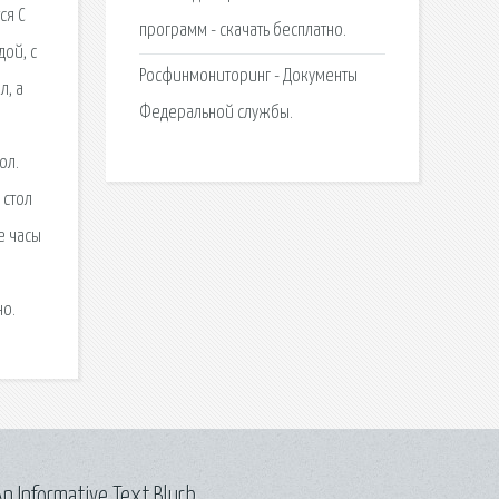
ся С
программ - скачать бесплатно.
дой, с
Росфинмониторинг - Документы
л, а
Федеральной службы.
ол.
 стол
е часы
но.
n Informative Text Blurb