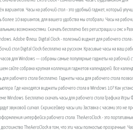
 скачать бесплатно. Extra Clock - симпатичные часы с будильником для
х вариантов. Часы на рабочий стол - это удобный гаджет, который улуч
 более 10 вариантов, для вашего удобства мы отобрали. Часы на рабоч
нальными возможностями. Скачать бесплатно без регистрации и смс » Раз
ndows. Adobe Флеш. Digital Clock - полезный виджет для рабочего стола 
чий стол Digital Clock бесплатно на русском. Красивые часы на ваш раб
 часов для Windows — собраны самые популярные гаджеты на рабочий с
шем сайте собрана крупная коллекция гаджетов календарей. Все кален
 для рабочего стола бесплатно. Гаджеты часы для рабочего стола позво
ютера. Где находятся виджеты рабочего стола в Windows 10? Как устан
еме Windows. Бесплатно скачать часы для рабочего стола Графика Игры 
адут звуковой сигнал. Скринсейвер часы или Заставка с часами это не пр
 оформления интерфейса рабочего стола. TheAeroClock - это портативны
достоинство TheAeroClock в том, что эти часы полностью прозрачные. Ча