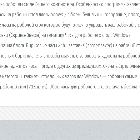
ы на рабочем столе Вашего компьютера. Особенностью программы являет
асы на рабочий стол для windows 7 с боем, будильник, говорящие, с пого
е часы на рабочий стол которые будут отлично украшать ваш рабочий сто
тавки (Скринсейверы) на тематику Часы для рабочего стола Windows.
зайна блога. Биржевые часы 24h - заставка (screensaver) на рабочий ст
новных бирж планеты Способы скачать и установить гаджеты на рабочий
ие гаджетов часы, погоды и других из предыдущих. Скачать Стрелочны
 в категории: гаджеты стрелочных часов для Windows — собраны самые
рабочий стол (718 штук). Обои часы для рабочего стола скачать бесплат
A