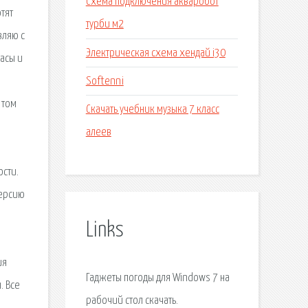
Схема подключения акваробот
тят
турби м2
вляю с
Электрическая схема хендай i30
асы и
Softenni
 том
Скачать учебник музыка 7 класс
алеев
ости.
версию
Links
ия
Гаджеты погоды для Windows 7 на
. Все
рабочий стол скачать.