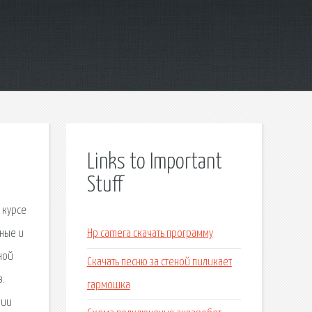
Links to Important
Stuff
 курсе
нные и
Hp camera скачать программу
ной
Скачать песню за стеной пиликает
в.
гармошка
нии