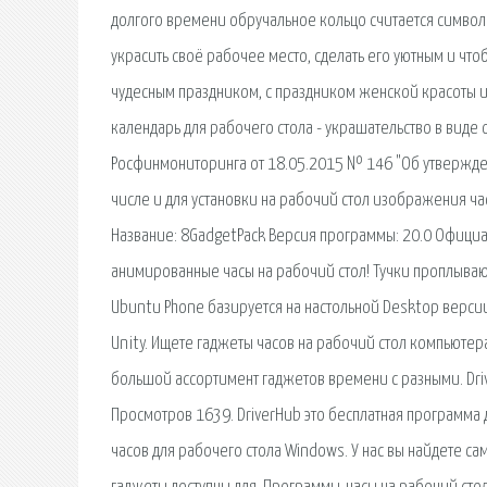
долгого времени обручальное кольцо считается символ
украсить своё рабочее место, сделать его уютным и что
чудесным праздником, с праздником женской красоты и
календарь для рабочего стола - украшательство в виде
Росфинмониторинга от 18.05.2015 № 146 "Об утвержден
числе и для установки на рабочий стол изображения часо
Название: 8GadgetPack Версия программы: 20.0 Официал
анимированные часы на рабочий стол! Тучки проплывают
Ubuntu Phone базируется на настольной Desktop верс
Unity. Ищете гаджеты часов на рабочий стол компьютера
большой ассортимент гаджетов времени с разными. Dr
Просмотров 1639. DriverHub это бесплатная программа 
часов для рабочего стола Windows. У нас вы найдете с