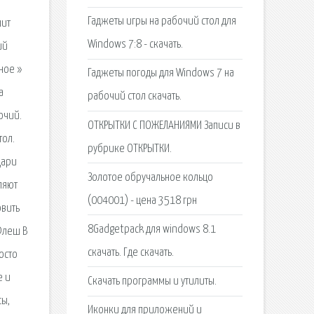
Гаджеты игры на рабочий стол для
шит
Windows 7:8 - скачать.
ий
ное »
Гаджеты погоды для Windows 7 на
а
рабочий стол скачать.
очий.
ОТКРЫТКИ С ПОЖЕЛАНИЯМИ Записи в
тол.
рубрике ОТКРЫТКИ.
дари
Золотое обручальное кольцо
ляют
(004001) - цена 3518 грн
овить
8Gadgetpack для windows 8.1
Флеш В
скачать. Где скачать.
осто
е и
Скачать программы и утилиты.
сы,
Иконки для приложений и