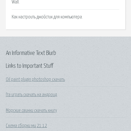
Wall.
Как настроить джойстик для компьютера.
An Informative Text Blurb
Links to Important Stuff
Oil paint plugin photoshop скачать
Гта играть скачать на андроид
Морские свинки скачать книгу
Схема сборки мц 21 12