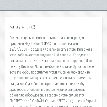
Far cry 4 на пс3
Отличные цены на многопользовательские игры для
приставки Play Station 3 (PS3) в интернет-магазине.
12/04/2009 · Городская локальная сеть в Ухте. Интернет в
Ухте. Кабельное телевидение.: Just cause 2 - Городская
локальная сеть в Ухте. Как говаривал наш старшена " Я знать
не хочу Кто такая Чиля и темболее Кто такая Хунта. но даже
если эти -обои проститутки пустят Луиса на Карнавал - за
отсутствие шокалада спс за совет. но я пытаюсь заменить
стандартный драйвер на оригинал. отключил службу
драйверов, отключил в реестре. удаляю стандартный,
обновляю оборудование всёравно устанавливается.
СМОТРЕТЬ КИНО ОНЛАЙН! Сериал: КВЕСТ 2015 1 серия Expand
text… глубокий. Отличные цены на многопользовательские