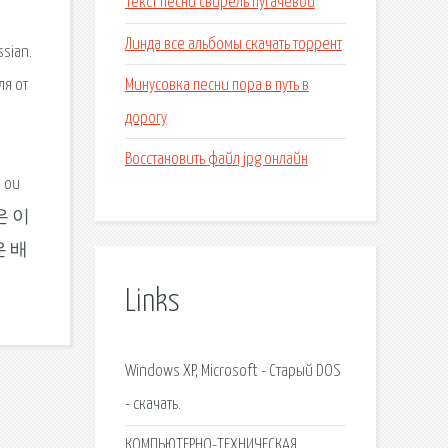
Текст песни свирель пугачевой
Линда все альбомы скачать торрент
sian.
Минусовка песни пора в путь в
ля от
дорогу
Восстановить файл jpg онлайн
e ou
사진은 이
은 배
Links
Windows XP, Microsoft - Старый DOS
- скачать.
КОМПЬЮТЕРНО-ТЕХНИЧЕСКАЯ