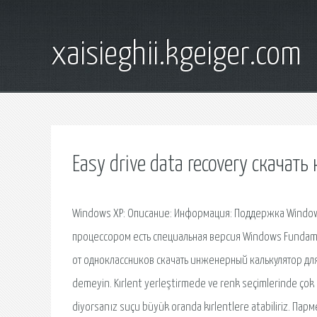
xaisieghii.kgeiger.com
Easy drive data recovery скачать
Windows XP: Описание: Информация: Поддержка Windows
процессором есть специальная версия Windows Fundame
от одноклассников скачать инженерный калькулятор для с
demeyin. Kırlent yerleştirmede ve renk seçimlerinde çok 
diyorsanız suçu büyük oranda kırlentlere atabiliriz. Пар