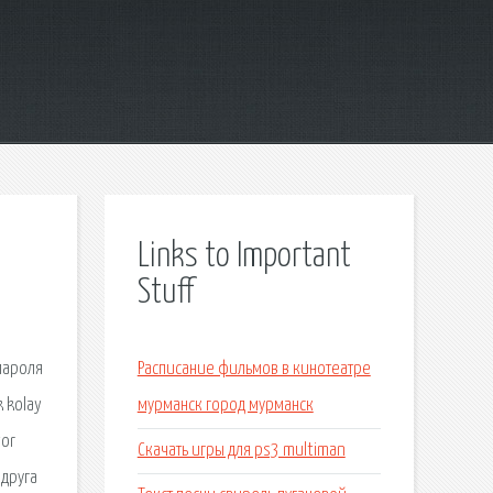
Links to Important
Stuff
пароля
Расписание фильмов в кинотеатре
 kolay
мурманск город мурманск
yor
Скачать игры для ps3 multiman
одруга