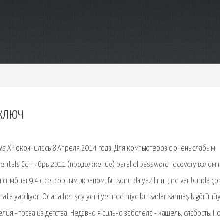
 ключ
 XP окончилась 8 Апреля 2014 года. Для компьютеров с очень слабым
ntals Сентябрь 2011 (продолжение) parallel password recovery взлом 
имбиан9.4 с сенсорным экраном. Bu konu da yazılır mı; ne var bunda çok
hata yapılıyor. Odada her şey yerli yerinde niye bu kadar karmaşık görünü
мелия - трава из детства. Недавно я сильно заболела - кашель, слабость. П