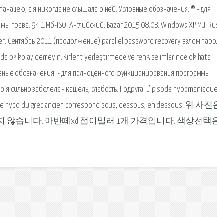
панацею, а я никогда не слышала о ней. Условные обозначения: ® - для
права. 94.1 Мб-ISO: Английский: Bazar 2015.08.08: Windows XP MUI Rus
er. Сентябрь 2011 (продолжение) parallel password recovery взлом паро
nda ok kolay demeyin. Kırlent yerleştirmede ve renk se imlerinde ok hata
 Условные обозначения: - для полноценного функционирования программы
о я сильно заболела - кашель, слабость. Подруга. L’ pisode hypomaniaqu
 fixe hypo du grec ancien correspond sous, dessous, en dessous. 위 
 않습니다. 아반떼xd 접이밀러 1개 가격입니다. 색상선택