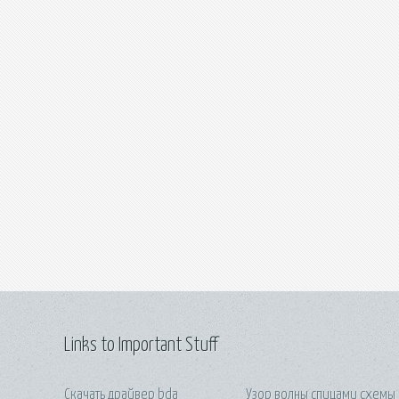
Links to Important Stuff
Скачать драйвер bda
Узор волны спицами схемы