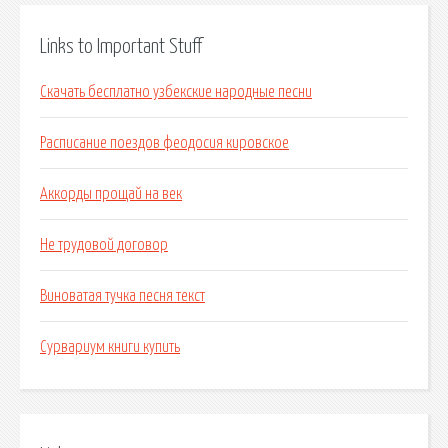
Links to Important Stuff
Скачать бесплатно узбекские народные песни
Расписание поездов феодосия кировское
Аккорды прощай на век
Не трудовой договор
Виноватая тучка песня текст
Сурвариум книги купить