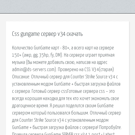
Css gungame сервер v34 скачать
Количество GunGame карт - 80+, а всего карт на сервере
150+ (awp, gg, 35hp, fy, DM). На сервере играет приятная
музыка (Вы можете добавить свою, написав на адрес
admin@ds-servers.com). Проверено на CSS: V34(старая)
Описание: Отличный сервер для Counter Strike Source v34 с
установленным модом GunGame + быстрая загрузка файлов
с сервера. Готовый сервер cssГотовые сервера css – это
всегда хорошая находка для тех кто хочет экономить свое
драгоценное время. Я решил поделится своим GunGame
сервером который пользовался большим. Отличный сервер
для Counter Strike Source v34 с установленным модом
GunGame + быстрая загрузка файлов с сервера! Попробуйте.
Правила сервера GunGame SERVER css v34 1 post ⋅ Latest