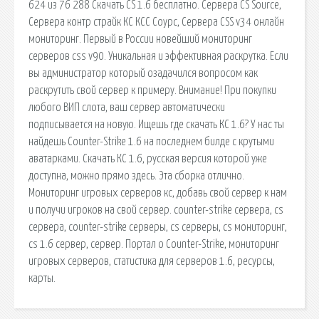
624 из 76 288 Скачать CS 1.6 бесплатно. Сервера CS Source,
Сервера контр страйк КС КСС Соурс, Сервера CSS v34 онлайн
мониторинг. Первый в России новейший мониторинг
серверов css v90. Уникальная и эффективная раскрутка. Если
вы администратор который озадачился вопросом как
раскрутить свой сервер к примеру. Внимание! При покупки
любого ВИП слота, ваш сервер автоматически
подписывается на новую. Ищешь где скачать КС 1.6? У нас ты
найдешь Counter-Strike 1.6 на последнем билде с крутыми
аватарками. Скачать КС 1.6, русская версия которой уже
доступна, можно прямо здесь. Эта сборка отлично.
Мониторинг игровых серверов кс, добавь свой сервер к нам
и получи игроков на свой сервер. counter-strike сервера, cs
сервера, counter-strike серверы, cs серверы, cs мониторинг,
cs 1.6 сервер, сервер. Портал о Counter-Strike, мониторинг
игровых серверов, статистика для серверов 1.6, ресурсы,
карты.