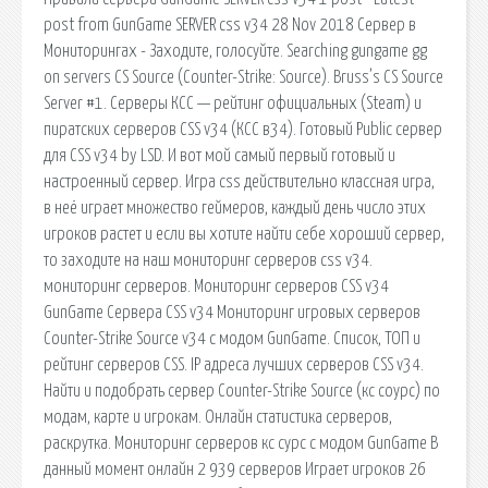
post from GunGame SERVER css v34 28 Nov 2018 Сервер в
Мониторингах - Заходите, голосуйте. Searching gungame gg
on servers CS Source (Counter-Strike: Source). Bruss’s CS Source
Server #1. Серверы КСС — рейтинг официальных (Steam) и
пиратских серверов CSS v34 (КСС в34). Готовый Public сервер
для CSS v34 by LSD. И вот мой самый первый готовый и
настроенный сервер. Игра css действительно классная игра,
в неё играет множество геймеров, каждый день число этих
игроков растет и если вы хотите найти себе хороший сервер,
то заходите на наш мониторинг серверов css v34.
мониторинг серверов. Мониторинг серверов CSS v34
GunGame Сервера CSS v34 Мониторинг игровых серверов
Counter-Strike Source v34 с модом GunGame. Список, ТОП и
рейтинг серверов CSS. IP адреса лучших серверов CSS v34.
Найти и подобрать сервер Counter-Strike Source (кс соурс) по
модам, карте и игрокам. Онлайн статистика серверов,
раскрутка. Мониторинг серверов кс сурс с модом GunGame В
данный момент онлайн 2 939 серверов Играет игроков 26