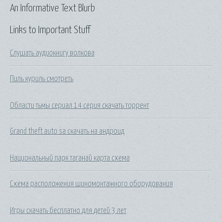
An Informative Text Blurb
Links to Important Stuff
Слушать аудиокнигу волкова
Пиль куриль смотреть
Области тьмы сериал 14 серия скачать торрент
Grand theft auto sa скачать на андроид
Национальный парк таганай карта схема
Схема расположения шиномонтажного оборудования
Игры скачать бесплатно для детей 3 лет