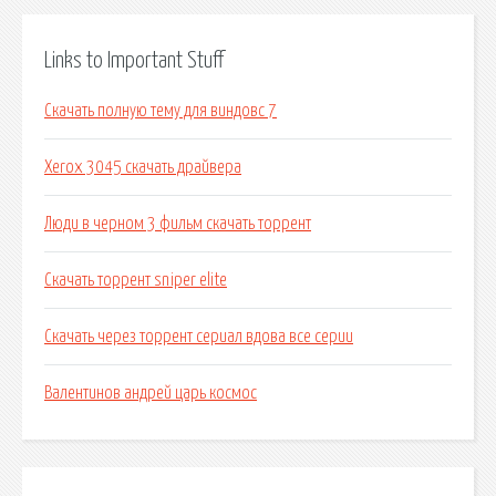
Links to Important Stuff
Скачать полную тему для виндовс 7
Xerox 3045 скачать драйвера
Люди в черном 3 фильм скачать торрент
Скачать торрент sniper elite
Скачать через торрент сериал вдова все серии
Валентинов андрей царь космос