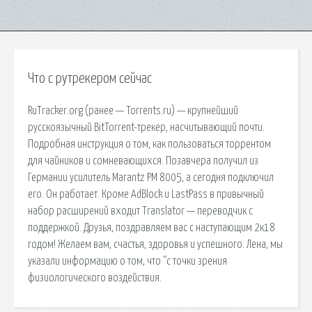
Что с рутрекером сейчас
RuTracker.org (ранее — Torrents.ru) — крупнейший
русскоязычный BitTorrent-трекер, насчитывающий почти.
Подробная инструкция о том, как пользоваться торрентом
для чайников и сомневающихся. Позавчера получил из
Германии усилитель Marantz PM 8005, а сегодня подключил
его. Он работает. Кроме AdBlock и LastPass в привычный
набор расширений входит Translator — переводчик с
поддержкой. Друзья, поздравляем вас с наступающим 2к18
годом! Желаем вам, счастья, здоровья и успешного. Лена, мы
указали информацию о том, что “с точки зрения
физиологического воздействия.