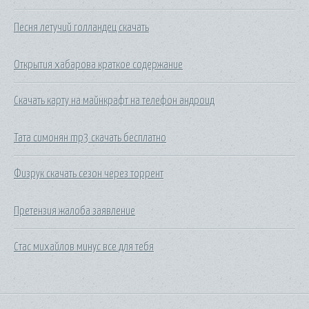
Песня летучий голландец скачать
Открытия хабарова краткое содержание
Скачать карту на майнкрафт на телефон андроид
Тата симонян mp3 скачать бесплатно
Физрук скачать сезон через торрент
Претензия жалоба заявление
Стас михайлов минус все для тебя