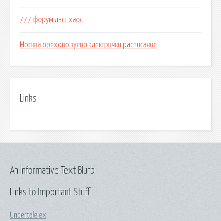
777 форум ласт хаос
Москва орехово зуево электрички расписание
Links
An Informative Text Blurb
Links to Important Stuff
Undertale ex